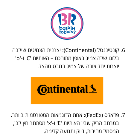
קונטיננטל (Continental): יצרנית הצמיגים שילבה
בלוגו שלה צמיג באופן מתוחכם – האותיות 'C' ו-'o'
יוצרות יחד צורה של צמיג במבט מהצד.
פדאקס (FedEx): אחת הדוגמאות המפורסמות ביותר.
במרחב הריק שבין האותיות 'E' ו-'x' מסתתר חץ לבן,
המסמל מהירות, דיוק ותנועה קדימה.