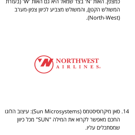
כמצפן. האות 'N' בצד שמאל היא גם האות 'W' (בעזרת
המשולש הקטן), והמשולש מצביע לכיוון צפון-מערב
(North-West).
סאן מיקרוסיסטמס (Sun Microsystems): עיצוב הלוגו
החכם מאפשר לקרוא את המילה "SUN" מכל כיוון
שמסתכלים עליו.