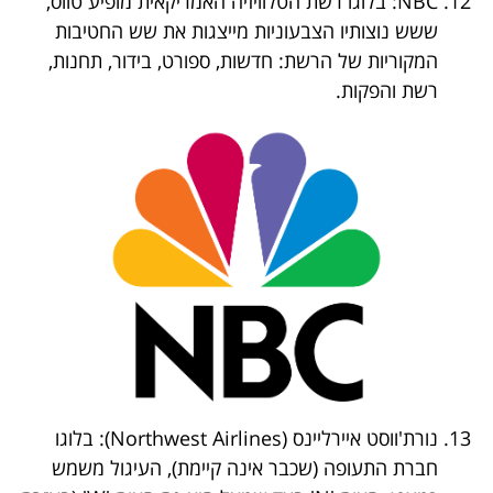
NBC: בלוגו רשת הטלוויזיה האמריקאית מופיע טווס,
ששש נוצותיו הצבעוניות מייצגות את שש החטיבות
המקוריות של הרשת: חדשות, ספורט, בידור, תחנות,
רשת והפקות.
נורת'ווסט איירליינס (Northwest Airlines): בלוגו
חברת התעופה (שכבר אינה קיימת), העיגול משמש