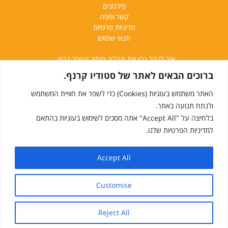
פירגונים
קשר ומפה
מדיניות פרטיות
תנאי שימוש
איך לנהל נכון את תהליך מיתוג ועיצוב גרפי
המעצב כמתקשר – בניית אסטרטגיית מיתוג
ברוכים הבאים לאתר של סטודיו קרנף.
מהו מיתוג? "שפה גרפית" – מושגים מעולם העיצוב
מעצבי גרפיקה? טיפים לתהליך יצירתי נכון
האתר משתמש בעוגיות (Cookies) כדי לשפר את חוויית המשתמש
עיצוב לוגו
ולנתח תנועה באתר.
על השילוב הנכון בין עיצוב גרפי ועיצוב פנים | מתוך כתבה ב- MAKO
בלחיצה על "Accept All" אתה מסכים לשימוש בעוגיות בהתאם
קרנף מוסיקלי | מתוך כתבה במגזין העיצוב DESIGN FOR DESIGNERS
למדיניות הפרטיות שלנו.
+97239509959
Accept All
+972547955944
contact us:
Customise
karnafstudio@gmail.com
Reject All