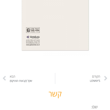
הקודם
הבא
LENNY'S
שקל (קבוצת הפניקס)
קשר
שם: